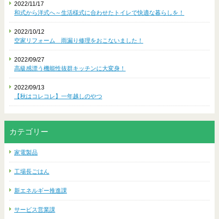
2022/11/17
和式から洋式へ～生活様式に合わせたトイレで快適な暮らしを！
2022/10/12
空家リフォーム 雨漏り修理をおこないました！
2022/09/27
高級感漂う機能性抜群キッチンに大変身！
2022/09/13
【秋はコレコレ】一年越しのやつ
カテゴリー
家電製品
工場長ごはん
新エネルギー推進課
サービス営業課