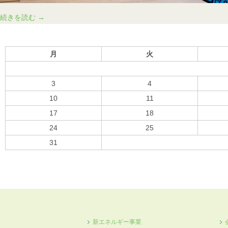
す
続きを読む
→
ぐ
で
月
火
き
る！
3
4
人
10
11
工
17
18
木
24
25
ウ
31
ッ
« 10月
ド
デ
ッ
キ
の
新エネルギー事業