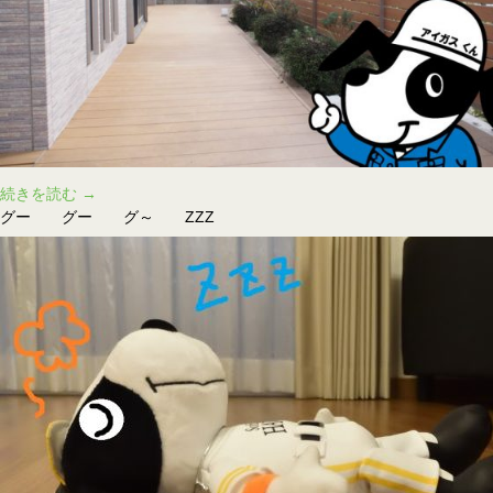
す
続きを読む
→
ぐ
グー グー グ～ ZZZ
で
き
る！
人
工
木
ウ
ッ
ド
デ
ッ