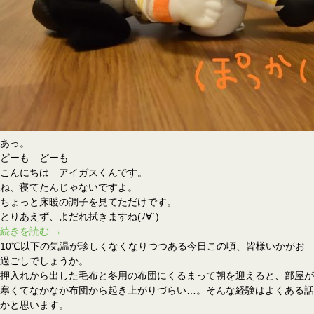
キ
の
お
手
入
れ
あっ。
どーも どーも
こんにちは アイガスくんです。
ね、寝てたんじゃないですよ。
ちょっと床暖の調子を見てただけです。
とりあえず、よだれ拭きますね(ﾉ∀`)
寒
続きを読む
→
い
10℃以下の気温が珍しくなくなりつつある今日この頃、皆様いかがお
季
過ごしでしょうか。
節
押入れから出した毛布と冬用の布団にくるまって朝を迎えると、部屋が
に
寒くてなかなか布団から起き上がりづらい…。そんな経験はよくある話
床
かと思います。