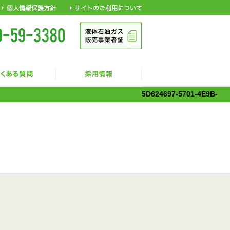
5D624697-5701-4E9B-