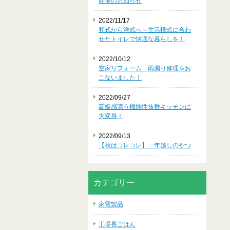
開催のお知らせ
2022/11/17
和式から洋式へ～生活様式に合わ
せたトイレで快適な暮らしを！
2022/10/12
空家リフォーム 雨漏り修理をお
こないました！
2022/09/27
高級感漂う機能性抜群キッチンに
大変身！
2022/09/13
【秋はコレコレ】一年越しのやつ
カテゴリー
家電製品
工場長ごはん