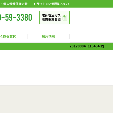
20170304_115454[2]