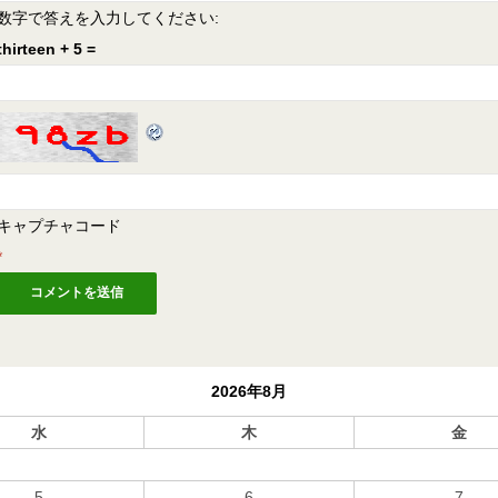
数字で答えを入力してください:
thirteen + 5 =
キャプチャコード
*
2026年8月
水
木
金
5
6
7