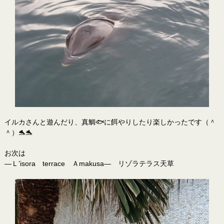
イルカさんと遊んだり、真鯛🐟に餌やりしたり楽しかったです（＾
＾）🐬🐬
お次は
―Ｌ’isora terrace Ａmakusa― リゾラテラス天草