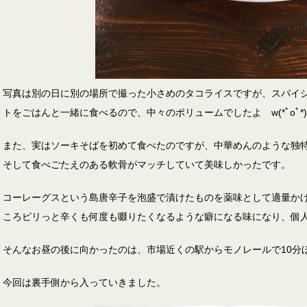
写真は別の日に別の場所で撮った小さめのタコライスですが、スパイ
トをごはんと一緒に食べるので、中々のボリュームでしたよ w(*ﾟoﾟ*)w
また、実はソーキそばを初めて食べたのですが、中華めんのような独
そして食べごたえのある軟骨がマッチしていて美味しかったです。
コーレーグスという島唐辛子を泡盛で漬けたものを薬味として適量か
ころピリっと辛くも何度も啜りたくなるような癖になる味になり、個
そんなお昼の後に向かったのは、市場近くの駅からモノレールで10分
今回は裏手側から入っていきました。