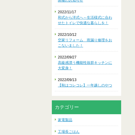
開催のお知らせ
2022/11/17
和式から洋式へ～生活様式に合わ
せたトイレで快適な暮らしを！
2022/10/12
空家リフォーム 雨漏り修理をお
こないました！
2022/09/27
高級感漂う機能性抜群キッチンに
大変身！
2022/09/13
【秋はコレコレ】一年越しのやつ
カテゴリー
家電製品
工場長ごはん