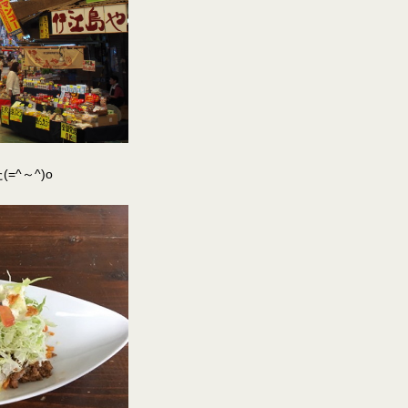
^～^)o