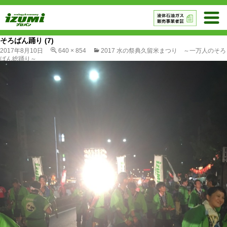
そろばん踊り (7)
2017年8月10日
640 × 854
2017 水の祭典久留米まつり ～一万人のそろ
ばん総踊り～