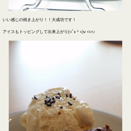
いい感じの焼き上がり！！大成功です！
アイスもトッピングして出来上がり(○ﾟε＾○)v ｨｪｨ♪