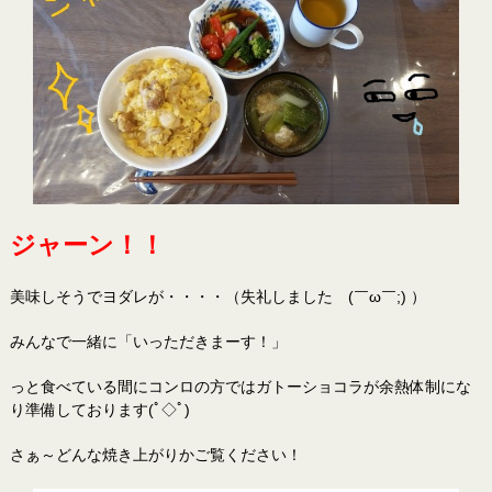
ジャーン！！
美味しそうでヨダレが・・・・（失礼しました (￣ω￣;) ）
みんなで一緒に「いっただきまーす！」
っと食べている間にコンロの方ではガトーショコラが余熱体制にな
り準備しております(ﾟ◇ﾟ)ゞ
さぁ～どんな焼き上がりかご覧ください！