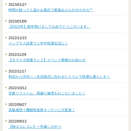
2023/01/27
時間が経っても温かお風呂で家族みんながポカポカ^^
2023/01/09
【2023年】新年明けましておめでとうございます。
2022/12/15
インプラス設置で１年中快適生活に！
2022/11/29
【タマスタ筑後ランド】イベント開催のお知らせ
2022/11/17
和式から洋式へ～生活様式に合わせたトイレで快適な暮らしを！
2022/10/12
空家リフォーム 雨漏り修理をおこないました！
2022/09/27
高級感漂う機能性抜群キッチンに大変身！
2022/09/13
【秋はコレコレ】一年越しのやつ