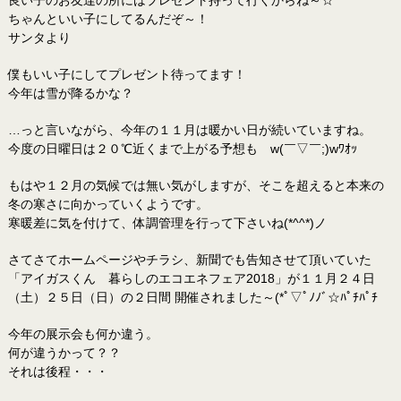
良い子のお友達の所にはプレゼント持って行くからね～☆
ちゃんといい子にしてるんだぞ～！
サンタより
僕もいい子にしてプレゼント待ってます！
今年は雪が降るかな？
…っと言いながら、今年の１１月は暖かい日が続いていますね。
今度の日曜日は２０℃近くまで上がる予想も w(￣▽￣;)wﾜｵｯ
もはや１２月の気候では無い気がしますが、そこを超えると本来の
冬の寒さに向かっていくようです。
寒暖差に気を付けて、体調管理を行って下さいね(*^^*)ノ
さてさてホームページやチラシ、新聞でも告知させて頂いていた
「アイガスくん 暮らしのエコエネフェア2018」が１１月２４日
（土）２５日（日）の２日間 開催されました～(*ﾟ▽ﾟﾉﾉﾞ☆ﾊﾟﾁﾊﾟﾁ
今年の展示会も何か違う。
何が違うかって？？
それは後程・・・