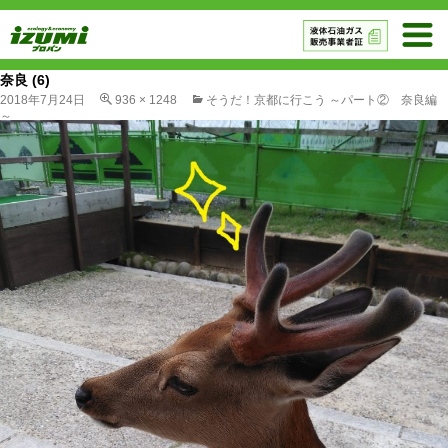
奈良 (6)
2018年7月24日
936 × 1248
そうだ！京都に行こう ～パート② 奈良編
～