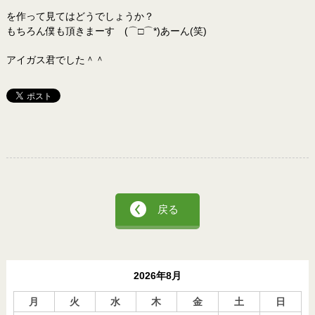
を作って見てはどうでしょうか？
もちろん僕も頂きまーす (⌒□⌒*)あーん(笑)
アイガス君でした＾＾
戻る
2026年8月
月
火
水
木
金
土
日