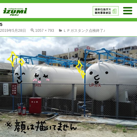
5
2019年5月28日
1057 × 793
ＬＰガスタンク点検終了♪