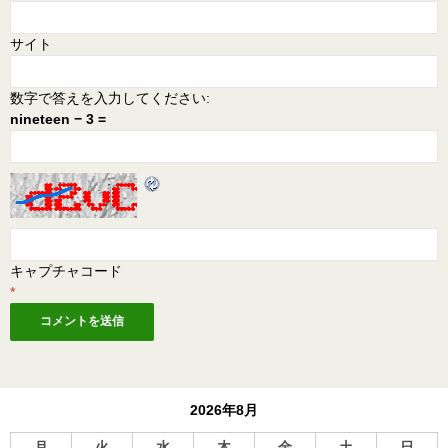
サイト
数字で答えを入力してください:
nineteen − 3 =
キャプチャコード
*
2026年8月
月
火
水
木
金
土
日