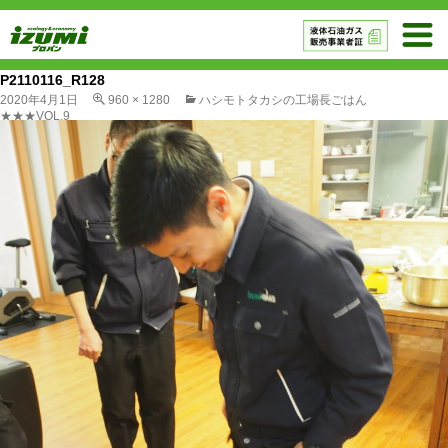
P2110116_R128
2020年4月1日
960 × 1280
ハシモトタカシの工場長ごはん
★★★VOL.9