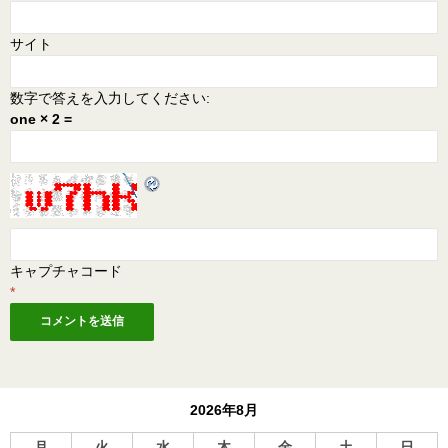
サイト
数字で答えを入力してください:
one × 2 =
キャプチャコード
*
2026年8月
月
火
水
木
金
土
日