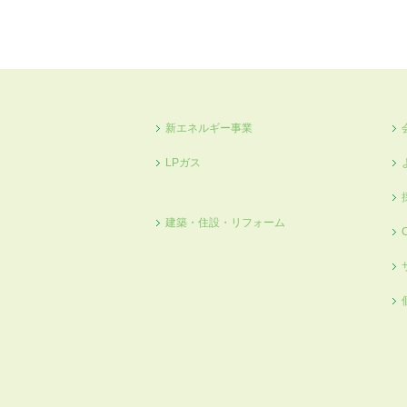
« 10月
新エネルギー事業
LPガス
建築・住設・リフォーム