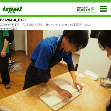
P2120310_R128
2020年4月1日
1280 × 960
ハシモトタカシの工場長ごはん
★★★VOL.9